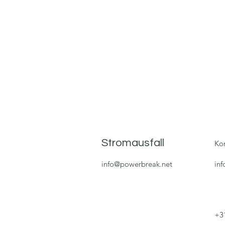
Stromausfall
Ko
info@powerbreak.net
in
+3